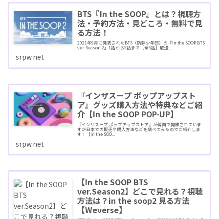
BTS『In the SOOP』とは？視聴方
法・予約方法・見どころ・無料で見
る方法！
2021年9月に発表されたBTS（防弾少年団）の『In the SOOP BTS
ver. Season 2』1話から5話まで［全5話］放送...
srpw.net
『インザスープ ポップアップスト
ア』グッズ購入方法や特典などご紹
介【In the SOOP POP-UP】
『インザスープ ポップアップストア』が韓国で開催されていま
すが日本での販売や購入方法などを調べてみたのでご紹介しま
す！【In the SOO...
srpw.net
【In the SOOP BTS
ver.Season2】どこで見れる？視聴
方法は？in the soop2 見る方法
【Weverse】