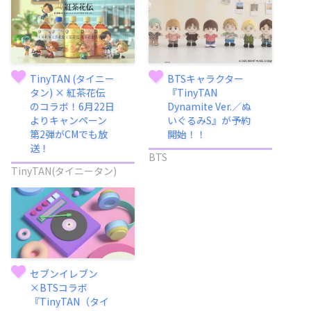
TinyTAN (タイニー
BTSキャラクター
タン) × 紅茶花伝
『TinyTAN
のコラボ！6月22日
Dynamite Ver.／ぬ
よりキャンペーン
いぐるみS』が予約
第2弾がCMでも放
開始！！
送！
BTS
TinyTAN(タイニータン)
セブンイレブン
×BTSコラボ
『TinyTAN（タイ