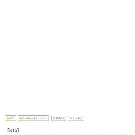
BTS
TinyTAN(タイニータン)
紅茶花伝
TinyTAN
【BTS】