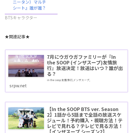
ニータン）マルチ
シート』誰が誰？
BTSキャラクター
★関連記事★
7月にウガウガファミリーが『In
the SOOP (インザスープ)友情旅
行』放送決定！放送はいつ？誰が出
る？
in the soop 友情 旅行,インザスープ,
srpw.net
【In the SOOP BTS ver. Season
2】1話から5話まで全話の放送スケ
ジュール！予約購入・視聴方法！テ
レビで見れる？テレビで見る方法！
【インザスープ シーズン2】