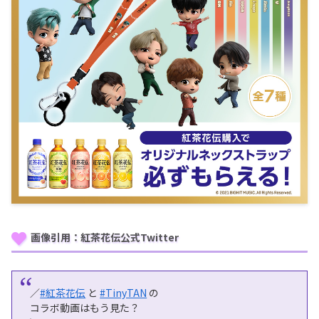
画像引用：紅茶花伝公式Twitter
／
#紅茶花伝
と
#TinyTAN
の
コラボ動画はもう見た？