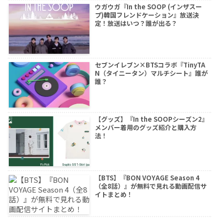
ウガウガ『In the SOOP (インザスー
プ)韓国フレンドケーション』放送決
定！放送はいつ？誰が出る？
セブンイレブン×BTSコラボ『TinyTA
N（タイニータン）マルチシート』誰が
誰？
【グッズ】『In the SOOPシーズン2』
メンバー着用のグッズ紹介と購入方
法！
【BTS】『BON VOYAGE Season 4
（全8話）』が無料で見れる動画配信サ
イトまとめ！