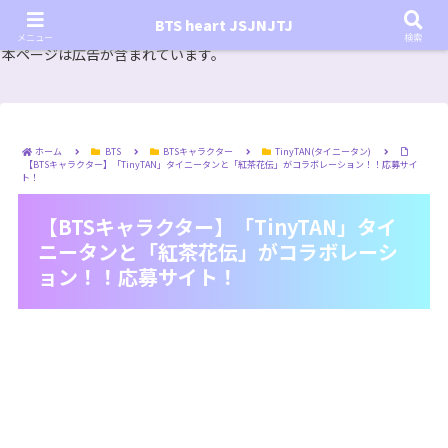
『In the SOOP BTS ver.』シーズン2放送決定！いつから始まる？インザスープの放送開始日・視聴
BTS heart JSJNJTJ
方法は？【In the SOOP BTS ver. Season 2】
メニュー
検索
本ページは広告が含まれています。
ホーム
BTS
BTSキャラクター
TinyTAN(タイニータン)
【BTSキャラクター】「TinyTAN」タイニータンと「紅茶花伝」がコラボレーション！！応募サイ
ト！
【BTSキャラクター】「TinyTAN」タイ
ニータンと「紅茶花伝」がコラボレーシ
ョン！！応募サイト！