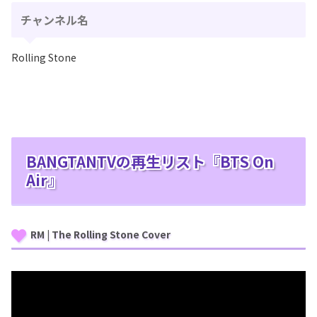
チャンネル名
Rolling Stone
BANGTANTVの再生リスト『BTS On
Air』
RM | The Rolling Stone Cover