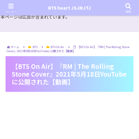
『In the SOOP BTS ver.』シーズン2放送決定！いつから始まる？インザスープの放送開始日・視聴
BTS heart JSJNJTJ
方法は？【In the SOOP BTS ver. Season 2】
メニュー
検索
本ページは広告が含まれています。
ホーム
BTS
BTS On Air
【BTS On Air】『RM | The Rolling Stone
Cover』2021年5月18日YouTubeに公開された【動画】
【BTS On Air】『RM | The Rolling
Stone Cover』2021年5月18日YouTube
に公開された【動画】