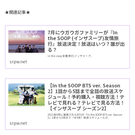
★関連記事★
7月にウガウガファミリーが『In
the SOOP (インザスープ)友情旅
行』放送決定！放送はいつ？誰が出
る？
in the soop 友情 旅行,インザスープ,
srpw.net
【In the SOOP BTS ver. Season
2】1話から5話まで全話の放送スケ
ジュール！予約購入・視聴方法！テ
レビで見れる？テレビで見る方法！
【インザスープ シーズン2】
2021年9月に発表されたBTSの『In the SOOP BTS ver. Season
2』1話から5話まで［全5話］放送スケジュールが...
srpw.net