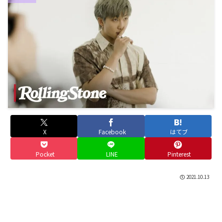
X
Facebook
はてブ
Pocket
LINE
Pinterest
2021.10.13