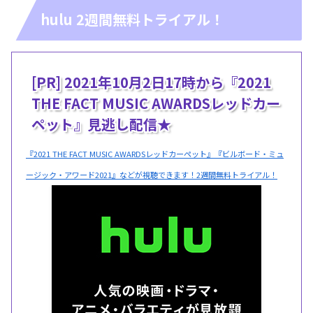
hulu 2週間無料トライアル！
[PR] 2021年10月2日17時から『2021
THE FACT MUSIC AWARDSレッドカー
ペット』見逃し配信★
『2021 THE FACT MUSIC AWARDSレッドカーペット』『ビルボード・ミュ
ージック・アワード2021』などが視聴できます！2週間無料トライアル！