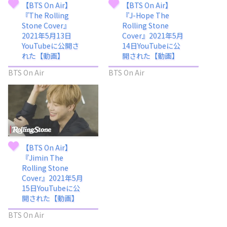
【BTS On Air】
【BTS On Air】
『The Rolling
『J-Hope The
Stone Cover』
Rolling Stone
2021年5月13日
Cover』2021年5月
YouTubeに公開さ
14日YouTubeに公
れた【動画】
開された【動画】
BTS On Air
BTS On Air
【BTS On Air】
『Jimin The
Rolling Stone
Cover』2021年5月
15日YouTubeに公
開された【動画】
BTS On Air