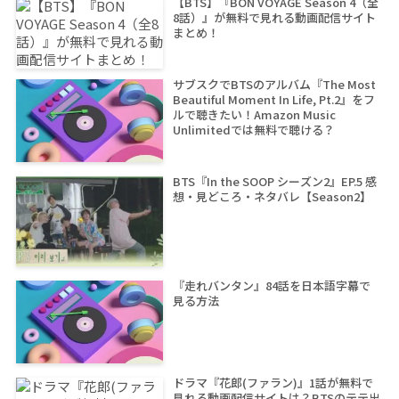
【BTS】『BON VOYAGE Season 4（全
8話）』が無料で見れる動画配信サイト
まとめ！
サブスクでBTSのアルバム『The Most
Beautiful Moment In Life, Pt.2』をフ
ルで聴きたい！Amazon Music
Unlimitedでは無料で聴ける？
BTS『In the SOOP シーズン2』EP.5 感
想・見どころ・ネタバレ【Season2】
『走れバンタン』84話を日本語字幕で
見る方法
ドラマ『花郎(ファラン)』1話が無料で
見れる動画配信サイトは？BTSのテテ出