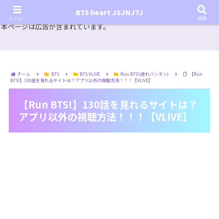
『In the SOOP BTS ver.』シーズン2放送決定！いつから始まる？インザスープの放送開始日・視聴
BTS heart JSJNJTJ
方法は？【In the SOOP BTS ver. Season 2】
メニュー
検索
本ページは広告が含まれています。
ホーム
BTS
BTS VLIVE
Run BTS!(走れバンタン)
【Run
BTS!】130話を見れるサイトは？アプリ以外の視聴方法！！！【VLIVE】
【Run BTS!】130話を見れるサイトは？
アプリ以外の視聴方法！！！【VLIVE】