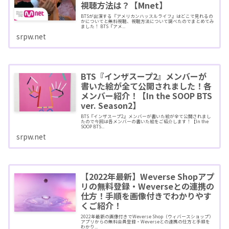
視聴方法は？【Mnet】
BTSが出演する『アメリカンハッスルライフ』はどこで見れるの
かについてと無料視聴、視聴方法について調べたのでまとめてみ
ました！ BTS『アメ...
srpw.net
BTS『インザスープ2』メンバーが
書いた絵が全て公開されました！各
メンバー紹介！【In the SOOP BTS
ver. Season2】
BTS『インザスープ2』メンバーが書いた絵が全て公開されまし
たので今回は各メンバーの書いた絵をご紹介します！【In the
SOOP BTS...
srpw.net
【2022年最新】Weverse Shopアプ
リの無料登録・Weverseとの連携の
仕方！手順を画像付きでわかりやす
くご紹介！
2022年最新の画像付きでWeverse Shop（ウィバースショップ）
アプリからの無料会員登録・Weverseとの連携の仕方と手順を
わかり...