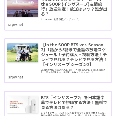
the SOOP (インザスープ)友情旅
行』放送決定！放送はいつ？誰が出
る？
in the soop 友情 旅行,インザスープ,
srpw.net
【In the SOOP BTS ver. Season
2】1話から5話まで全話の放送スケ
ジュール！予約購入・視聴方法！テ
レビで見れる？テレビで見る方法！
【インザスープ シーズン2】
2021年9月に発表されたBTSの『In the SOOP BTS ver. Season
2』1話から5話まで［全5話］放送スケジュールが...
srpw.net
BTS『インザスープ2』を日本語字
幕でテレビで視聴する方法！無料で
見る方法はある？
BTS『インザスープ2』を日本語字幕でテレビで視聴する方法！
無料で見る方法はあるのかについて調べてみましたのでご紹介し