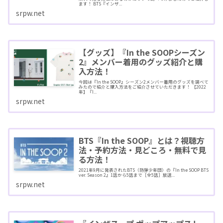
ます！ BTS『インザ...
srpw.net
【グッズ】『In the SOOPシーズン
2』メンバー着用のグッズ紹介と購
入方法！
今回は『In the SOOP』シーズン2メンバー着用のグッズを調べて
みたので紹介と購入方法をご紹介させていただきます！ 【2022
年】『I...
srpw.net
BTS『In the SOOP』とは？視聴方
法・予約方法・見どころ・無料で見
る方法！
2021年9月に発表されたBTS（防弾少年団）の『In the SOOP BTS
ver. Season 2』1話から5話まで［全5話］放送...
srpw.net