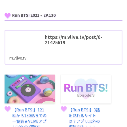
Run BTS! 2021 – EP.130
https://m.vlive.tv/post/0-
21425619
m.vlive.tv
【Run BTS!】121
【Run BTS!】3話
話から130話までの
を見れるサイト
一覧表★VLIVEアプ
は？アプリ以外の
リ以外の視聴方
視聴方法！！！