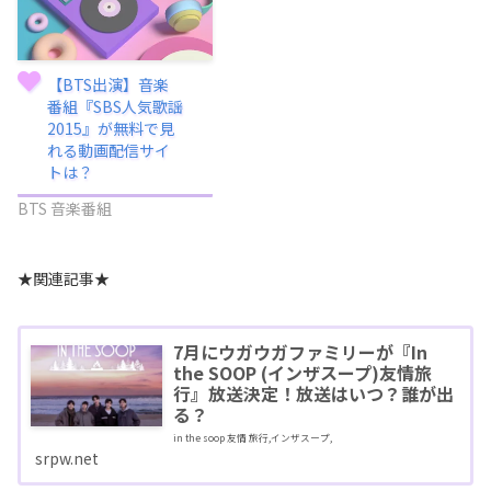
【BTS出演】音楽
番組『SBS人気歌謡
2015』が無料で見
れる動画配信サイ
トは？
BTS 音楽番組
★関連記事★
7月にウガウガファミリーが『In
the SOOP (インザスープ)友情旅
行』放送決定！放送はいつ？誰が出
る？
in the soop 友情 旅行,インザスープ,
srpw.net