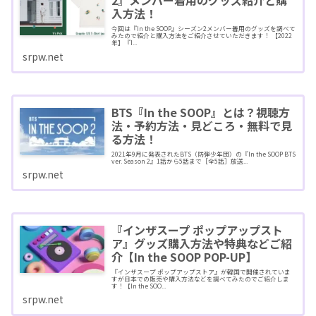
2』メンバー着用のグッズ紹介と購
入方法！
今回は『In the SOOP』シーズン2メンバー着用のグッズを調べて
みたので紹介と購入方法をご紹介させていただきます！ 【2022
年】『I...
srpw.net
BTS『In the SOOP』とは？視聴方
法・予約方法・見どころ・無料で見
る方法！
2021年9月に発表されたBTS（防弾少年団）の『In the SOOP BTS
ver. Season 2』1話から5話まで［全5話］放送...
srpw.net
『インザスープ ポップアップスト
ア』グッズ購入方法や特典などご紹
介【In the SOOP POP-UP】
『インザスープ ポップアップストア』が韓国で開催されていま
すが日本での販売や購入方法などを調べてみたのでご紹介しま
す！【In the SOO...
srpw.net