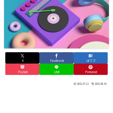
X
Facebook
はてブ
Pocket
LINE
Pinterest
2021.07.12
2021.08.19