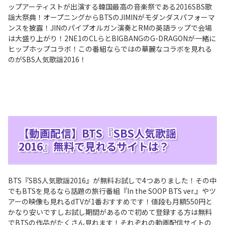
ップアーティストが出演する韓国最高の音楽祭である2016SBS歌
謡大祭典！オープニングからBTSのJIMINがモダンダスパフォーマ
ンスを披露！JINのパイプオルガン演奏とRMの英語ラップで会場
は大盛り上がり！2NE1のCLらとBIGBANGのG-DRAGONが一緒に
ヒップホップコラボ！この番組ならではの華麗なコラボを見れる
のがSBS人気歌謡2016！
【動画配信】BTS『SBS人気歌謡
2016』無料で見れるサイトは？
BTS『SBS人気歌謡2016』が無料お試しで4つありました！その中
でもBTSを見るなら話題の旅行番組『In the SOOP BTS ver.』やツ
アーの映像も見れるdTVが1番おすすめです！値段も月額550円と
かなり安いですしお試し期間があるので初めて登録する方は無料
でBTSの作品がたくさん見れます！それぞれの動画配信サイトの