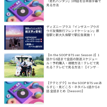
『走れバンタン』109話を日本語字幕で
見る方法
ディズニープラス『インザスープウガ
ウガ友情旅行フレンドケーション』原
宿駅と新大久保駅で駅広告実施！！
【In the SOOP BTS ver. Season 2】1
話から5話まで全話の放送スケジュー
ル！予約購入・視聴方法！テレビで見
れる？テレビで見る方法！【インザス
ープ シーズン2】
【テテとグク】In the SOOP BTS ver.あ
らすじ・見どころ・ネタバレ1話から8
話 全話まとめ【Season1】