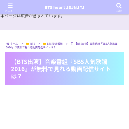
『In the SOOP BTS ver.』シーズン2放送決定！いつから始まる？インザスープの放送開始日・視聴
BTS heart JSJNJTJ
方法は？【In the SOOP BTS ver. Season 2】
メニュー
検索
本ページは広告が含まれています。
ホーム
BTS
BTS 音楽番組
【BTS出演】音楽番組『SBS人気歌謡
2016』が無料で見れる動画配信サイトは？
【BTS出演】音楽番組『SBS人気歌謡
2016』が無料で見れる動画配信サイト
は？