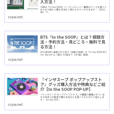
入方法！
今回は『In the SOOP』シーズン2メンバー着用のグッズを調べて
みたので紹介と購入方法をご紹介させていただきます！ 【2022
年】『I...
srpw.net
BTS『In the SOOP』とは？視聴方
法・予約方法・見どころ・無料で見
る方法！
2021年9月に発表されたBTS（防弾少年団）の『In the SOOP BTS
ver. Season 2』1話から5話まで［全5話］放送...
srpw.net
『インザスープ ポップアップスト
ア』グッズ購入方法や特典などご紹
介【In the SOOP POP-UP】
『インザスープ ポップアップストア』が韓国で開催されていま
すが日本での販売や購入方法などを調べてみたのでご紹介しま
す！【In the SOO...
srpw.net