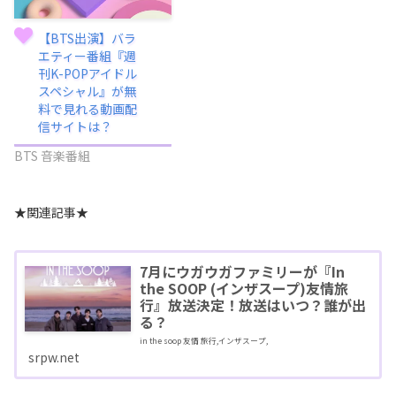
【BTS出演】バラ
エティー番組『週
刊K-POPアイドル
スペシャル』が無
料で見れる動画配
信サイトは？
BTS 音楽番組
★関連記事★
7月にウガウガファミリーが『In
the SOOP (インザスープ)友情旅
行』放送決定！放送はいつ？誰が出
る？
in the soop 友情 旅行,インザスープ,
srpw.net