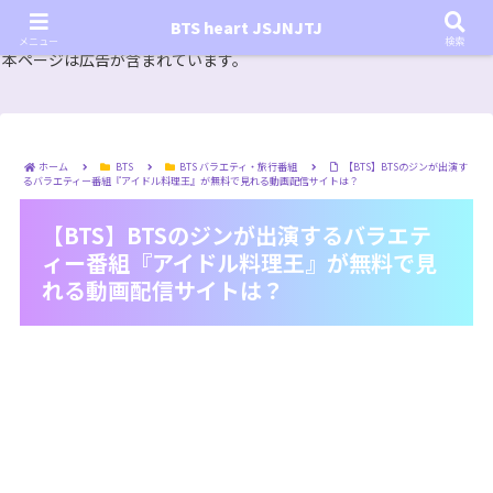
『In the SOOP BTS ver.』シーズン2放送決定！いつから始まる？インザスープの放送開始日・視聴
BTS heart JSJNJTJ
方法は？【In the SOOP BTS ver. Season 2】
メニュー
検索
本ページは広告が含まれています。
ホーム
BTS
BTS バラエティ・旅行番組
【BTS】BTSのジンが出演す
るバラエティー番組『アイドル料理王』が無料で見れる動画配信サイトは？
【BTS】BTSのジンが出演するバラエテ
ィー番組『アイドル料理王』が無料で見
れる動画配信サイトは？