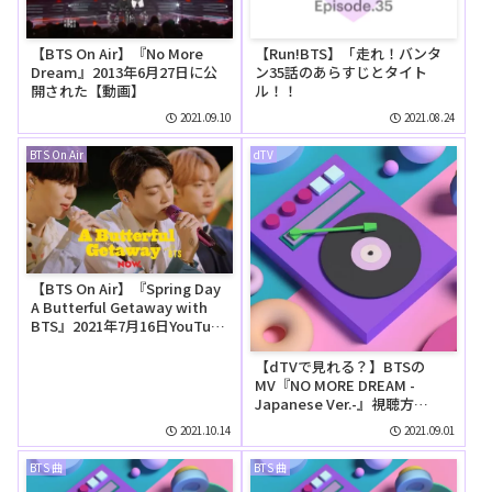
【BTS On Air】『No More
【Run!BTS】「走れ！バンタ
Dream』2013年6月27日に公
ン35話のあらすじとタイト
開された【動画】
ル！！
2021.09.10
2021.08.24
BTS On Air
dTV
【BTS On Air】『Spring Day
A Butterful Getaway with
BTS』2021年7月16日YouTube
に公開された【動画】
【dTVで見れる？】BTSの
MV『NO MORE DREAM -
Japanese Ver.-』視聴方
法！！！
2021.10.14
2021.09.01
BTS 曲
BTS 曲