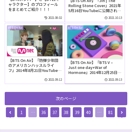
【BTS On Air】『Jin | The
ャラクター】のプロフィール
Rolling Stone Cover』2021年
をまとめてご紹介！！！
5月16日YouTubeに公開された
【動画】
2021.08.02
2021.10.13
BTS On Air
BTS On Air
【BTS On Air】『防弾少年団
【BTS On Air】『BTS V –
のアメリカンハッスルライ
Just one day+War of
フ』2014年8月21日YouTubeに
Hormone』2014年12月25日
公開された【動画】
YouTubeに公開された【動
2021.09.12
2021.09.13
画】
次のページ
前
次
1
…
36
37
38
39
40
…
81
へ
へ