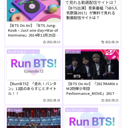
【BTS出演】音楽番組『SBS人
気歌謡2017』が無料で見れる
動画配信サイトは？
【BTS On Air】『BTS Jung-
Kook – Just one day+War of
Hormone』2014年12月25日
YouTubeに公開された【動
2021.09.13
2021.08.19
画】
Run BTS!(走れバンタン)
BTS On Air
【Run!BTS】「走れ！バンタ
【BTS On Air】『2017MAMA x
ン」12話のあらすじとタイト
M2防弾少年団
ル！！
Performance_MOVE』2017年
12月2日YouTubeに公開された
2021.08.18
2021.09.15
【動画】
BTS On Air
Run BTS!(走れバンタン)