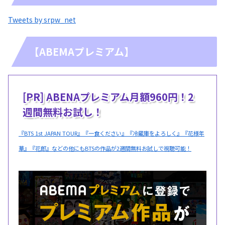
Tweets by srpw_net
【ABEMAプレミアム】
[PR] ABENAプレミアム月額960円！2
週間無料お試し！
『BTS 1st JAPAN TOUR』『一食ください』『冷蔵庫をよろしく』『花様年
華』『花郎』などの他にもBTSの作品が2週間無料お試しで視聴可能！