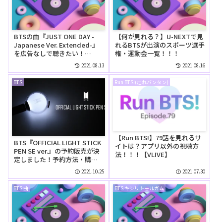
BTSの曲『JUST ONE DAY -
【何が見れる？】U-NEXTで見
Japanese Ver. Extended-』
れるBTSが出演のスポーツ選手
を広告なしで聴きたい！
権・運動会一覧！！！
Amazon Music Unlimitedの
2021.08.13
2021.08.16
無料お試しでリピートして聴
ける？
BTS
Run BTS!(走れバンタン)
【Run BTS!】79話を見れるサ
BTS『OFFICIAL LIGHT STICK
イトは？アプリ以外の視聴方
PEN SE ver.』の予約販売が決
法！！！【VLIVE】
定しました！予約方法・購入
方法詳細！
2021.10.25
2021.07.30
BTS 曲
BTS キシリトールガム