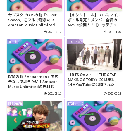
サブスクでBTSの曲『Silver
【キシリトール】BTSスマイル
Spoon』をフルで聴きたい！
ボトル発売！メンバー全員の
Amazon Music Unlimitedで
Movie公開！！【ロッテチュー
は無料で聴ける？
インガム】
2021.08.12
2021.11.09
BTS 曲
BTS On Air
【BTS On Air】『THE STAR
BTSの曲『Anpanman』を広
MAKING STORY』2015年1月
告なしで聴きたい！Amazon
14日YouTubeに公開された
Music Unlimitedの無料お試
【動画】
しでリピートして聴ける？
2021.08.13
2021.09.13
BTS On Air
BT21グッズ