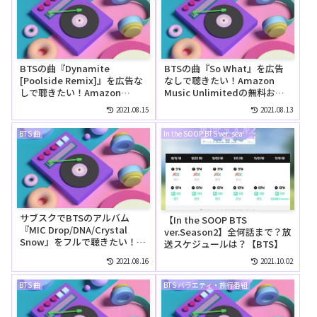
BTSの曲『Dynamite
BTSの曲『So What』を広告
[Poolside Remix]』を広告な
なしで聴きたい！Amazon
しで聴きたい！Amazon
Music Unlimitedの無料お試
Music Unlimitedの無料お試
しでリピートして聴ける？
2021.08.15
2021.08.13
しでリピートして聴ける？
BTS 曲
In the SOOP BTS ver. season2
サブスクでBTSのアルバム
【In the SOOP BTS
『MIC Drop/DNA/Crystal
ver.Season2】全何話まで？放
Snow』をフルで聴きたい！
送スケジュールは？【BTS】
Amazon Music Unlimitedで
2021.08.16
2021.10.02
は無料で聴ける？
BTS 曲
BTS バラエティ・旅行番組