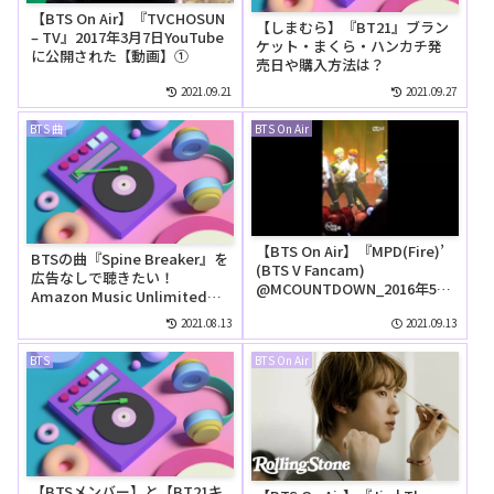
【BTS On Air】『TVCHOSUN
【しまむら】『BT21』ブラン
– TV』2017年3月7日YouTube
ケット・まくら・ハンカチ発
に公開された【動画】①
売日や購入方法は？
2021.09.21
2021.09.27
BTS 曲
BTS On Air
【BTS On Air】『MPD(Fire)’
BTSの曲『Spine Breaker』を
(BTS V Fancam)
広告なしで聴きたい！
@MCOUNTDOWN_2016年5月
Amazon Music Unlimitedの
12日』YouTubeに公開された
無料お試しでリピートして聴
【動画】
2021.08.13
2021.09.13
ける？
BTS
BTS On Air
【BTSメンバー】と【BT21キ