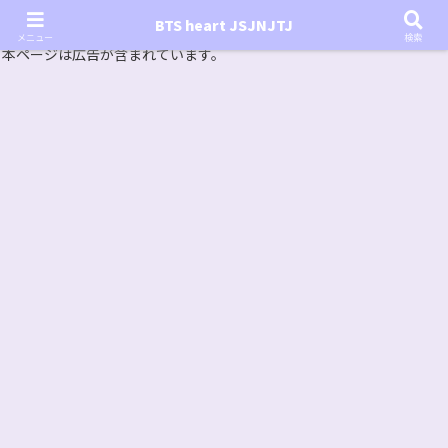
『In the SOOP BTS ver.』シーズン2放送決定！いつから始まる？インザスープの放送開始日・視聴
BTS heart JSJNJTJ
方法は？【In the SOOP BTS ver. Season 2】
メニュー
検索
本ページは広告が含まれています。