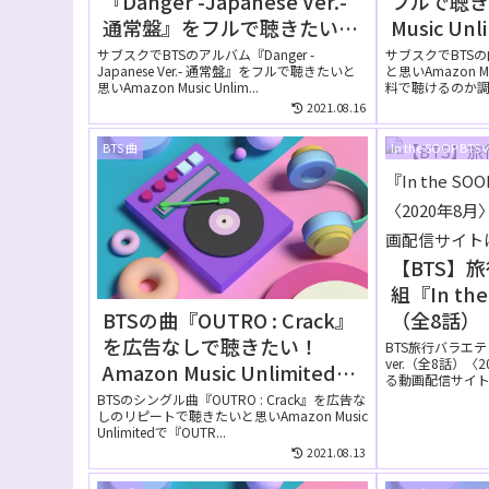
『Danger -Japanese Ver.-
フルで聴き
通常盤』をフルで聴きたい！
Music U
Amazon Music Unlimitedで
聴ける？
サブスクでBTSのアルバム『Danger -
サブスクでBTSの
Japanese Ver.- 通常盤』をフルで聴きたいと
と思いAmazon Mu
は無料で聴ける？
思いAmazon Music Unlim...
料で聴けるのか調べ
2021.08.16
BTS 曲
In the SOOP BTS v
【BTS】
組『In the 
BTSの曲『OUTRO : Crack』
（全8話）〈
を広告なしで聴きたい！
が無料で
BTS旅行バラエティー
ver.（全8話）
Amazon Music Unlimitedの
トは？
る動画配信サイトを
無料お試しでリピートして聴
BTSのシングル曲『OUTRO : Crack』を広告な
しのリピートで聴きたいと思いAmazon Music
ける？
Unlimitedで『OUTR...
2021.08.13