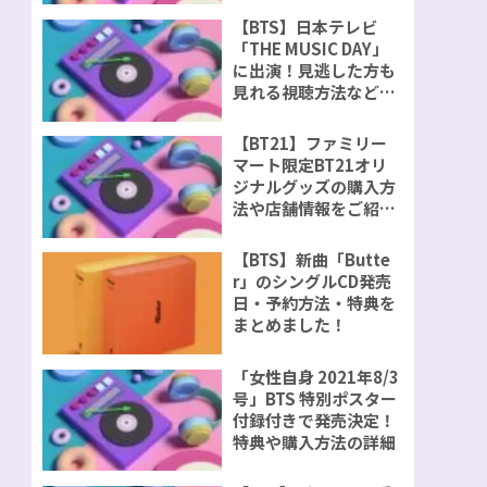
【BTS】日本テレビ
「THE MUSIC DAY」
に出演！見逃した方も
見れる視聴方法などを
ご紹介！
【BT21】ファミリー
マート限定BT21オリ
ジナルグッズの購入方
法や店舗情報をご紹
介！
【BTS】新曲「Butte
r」のシングルCD発売
日・予約方法・特典を
まとめました！
「女性自身 2021年8/3
号」BTS 特別ポスター
付録付きで発売決定！
特典や購入方法の詳細