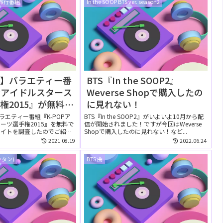
・旅行番組
In the SOOP BTS ver. season2
信】バラエティー番
BTS『In the SOOP2』
OPアイドルスタース
Weverse Shopで購入したの
権2015』が無料で
に見れない！
画配信サイトは？
ラエティー番組『K-POPア
BTS『In the SOOP2』がいよいよ10月から配
ーツ選手権2015』を無料で
信が開始されました！ですが今回はWeverse
サイトを調査したのでご紹介
Shopで購入したのに見れない！など...
2021.08.19
2022.06.24
ンタン)
BTS 曲