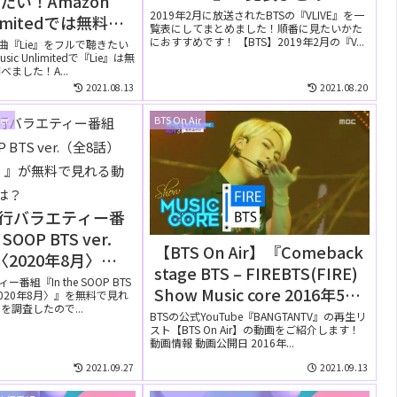
たい！Amazon
2019年2月に放送されたBTSの『VLIVE』を一
nlimitedでは無料で
覧表にしてまとめました！順番に見たいかた
におすすめです！ 【BTS】2019年2月の『V...
曲『Lie』をフルで聴きたい
sic Unlimitedで『Lie』は無
ました！A...
2021.08.13
2021.08.20
er.
BTS On Air
旅行バラエティー番
SOOP BTS ver.
【BTS On Air】『Comeback
2020年8月〉』
stage BTS – FIREBTS(FIRE)
見れる動画配信サイ
番組『In the SOOP BTS
Show Music core 2016年5月
〈2020年8月〉』を無料で見れ
調査したので...
14日』YouTubeに公開され
BTSの公式YouTube『BANGTANTV』の再生リ
スト【BTS On Air】の動画をご紹介します！
た【動画】
動画情報 動画公開日 2016年...
2021.09.27
2021.09.13