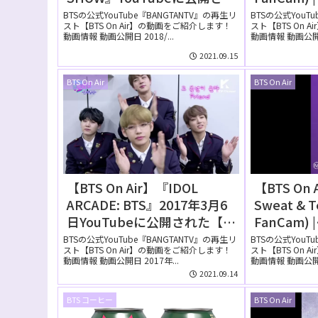
た【動画】
@MCOUN
BTSの公式YouTube『BANGTANTV』の再生リ
BTSの公式YouT
スト【BTS On Air】の動画をご紹介します！
スト【BTS On 
に公開さ
動画情報 動画公開日 2018/...
動画情報 動画公開日 
2021.09.15
BTS On Air
BTS On Air
【BTS On Air】『IDOL
【BTS On 
ARCADE: BTS』2017年3月6
Sweat & Te
日YouTubeに公開された【動
FanCam) |
画】
@MCOUN
BTSの公式YouTube『BANGTANTV』の再生リ
BTSの公式YouT
スト【BTS On Air】の動画をご紹介します！
スト【BTS On 
10月20日
動画情報 動画公開日 2017年...
動画情報 動画公開日 
れた【動
2021.09.14
BTS コーヒー
BTS On Air