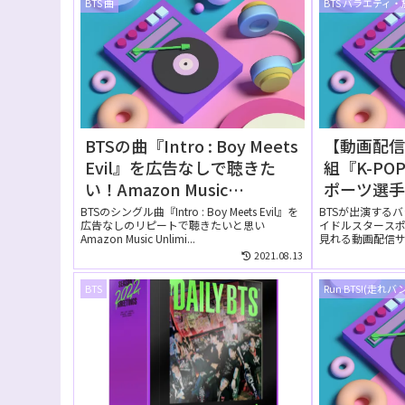
BTS 曲
BTS バラエティ
BTSの曲『Intro : Boy Meets
【動画配
Evil』を広告なしで聴きた
組『K-P
い！Amazon Music
ポーツ選手
Unlimitedの無料お試しでリ
見れる動
BTSのシングル曲『Intro : Boy Meets Evil』を
BTSが出演するバ
広告なしのリピートで聴きたいと思い
イドルスタースポ
ピートして聴ける？
Amazon Music Unlimi...
見れる動画配信
します！ ...
2021.08.13
BTS
Run BTS!(走れバ