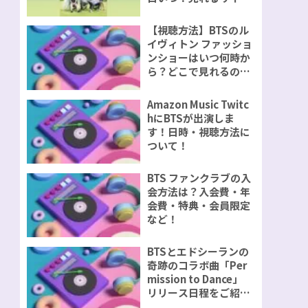
視聴方法をご紹介！
【視聴方法】BTSのル
イヴィトン ファッショ
ンショーはいつ何時か
ら？どこで見れるの？
無料で見れるのか？
Amazon Music Twitc
hにBTSが出演しま
す！日時・視聴方法に
ついて！
BTS ファンクラブの入
会方法は？入会費・年
会費・特典・会員限定
など！
BTSとエドシーランの
奇跡のコラボ曲「Per
mission to Dance」
リリース日程をご紹
介！