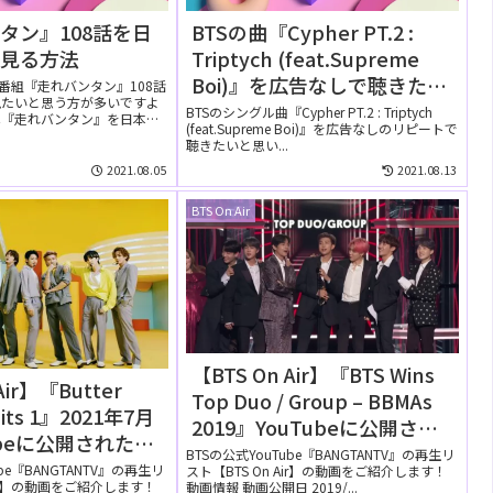
タン』108話を日
BTSの曲『Cypher PT.2 :
で見る方法
Triptych (feat.Supreme
Boi)』を広告なしで聴きた
ィ番組『走れバンタン』108話
見たいと思う方が多いですよ
い！Amazon Music
BTSのシングル曲『Cypher PT.2 : Triptych
は『走れバンタン』を日本語
(feat.Supreme Boi)』を広告なしのリピートで
Unlimitedの無料お試しでリ
聴きたいと思い...
ピートして聴ける？
2021.08.05
2021.08.13
BTS On Air
【BTS On Air】『BTS Wins
Air】『Butter
Top Duo / Group – BBMAs
 Hits 1』2021年7月
2019』YouTubeに公開され
ubeに公開された
た【動画】
BTSの公式YouTube『BANGTANTV』の再生リ
ube『BANGTANTV』の再生リ
スト【BTS On Air】の動画をご紹介します！
Air】の動画をご紹介します！
動画情報 動画公開日 2019/...