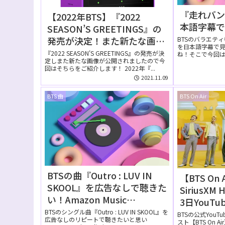
『走れバン
【2022年BTS】『2022
本語字幕
SEASON’S GREETINGS』の
発売が決定！また新たな画像
BTSのバラエテ
を日本語字幕で
が公開！
『2022 SEASON'S GREETINGS』の発売が決
ね！そこで今回
定しまた新たな画像が公開されましたので今
字幕で見る方法...
回はそちらをご紹介します！ 2022年『...
2021.11.09
BTS 曲
BTS On Air
BTSの曲『Outro : LUV IN
【BTS On 
SKOOL』を広告なしで聴きた
SiriusXM
い！Amazon Music
3日YouT
Unlimitedの無料お試しでリ
【動画】
BTSのシングル曲『Outro : LUV IN SKOOL』を
BTSの公式YouT
広告なしのリピートで聴きたいと思い
ピートして聴ける？
スト【BTS On 