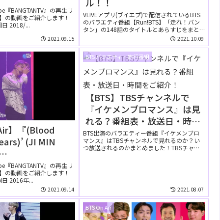
ル！！
TDOW』YouTube
ube『BANGTANTV』の再生リ
VLIVEアプリ(ブイエプ)で配信されているBTS
Air】の動画をご紹介します！
れた【動画】
のバラエティ番組【Run!BTS】「走れ！バン
2018/...
タン」の148話のタイトルとあらすじをまと
め...
2021.09.15
2021.10.09
BTS バラエティ・旅行番組
【BTS】TBSチャンネルで
『イケメンブロマンス』は見
れる？番組表・放送日・時間
Air】『(Blood
をご紹介！
BTS出演のバラエティー番組『イケメンブロ
ars)’ (JI MIN
マンス』はTBSチャンネルで見れるのか？い
つ放送されるのかまとめました！TBSチャン
ネルの番組表・...
TDOWN』2016年
ube『BANGTANTV』の再生リ
Air】の動画をご紹介します！
YouTubeに公開さ
2016年...
画】
2021.09.14
2021.08.07
BTS On Air