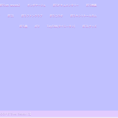
BTS ver. season2
ボンボヤージュ
BTSドキュメンタリー
BTS 映画
ブ
BT21
BTS ファンクラブ
BTS コラボ
BTS キシリトールガム
BTS 曲
dTV
TinyTAN(タイニータン)
BT21グッズ
S ver. Season 2】