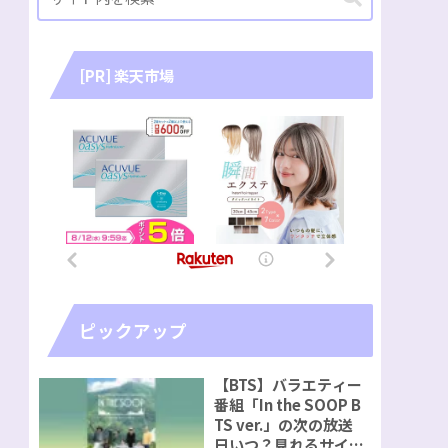
[PR] 楽天市場
ピックアップ
【BTS】バラエティー
番組「In the SOOP B
TS ver.」の次の放送
日いつ？見れるサイト