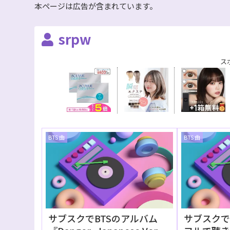
本ページは広告が含まれています。
srpw
ス
BTS 曲
BTS 曲
サブスクでBTSのアルバム
サブスクでB