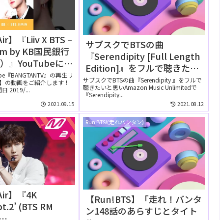
ir】『Liiv X BTS –
サブスクでBTSの曲
ilm by KB国民銀行
『Serendipity [Full Length
』YouTubeに公
Edition]』をフルで聴きた
【動画】
ube『BANGTANTV』の再生リ
い！Amazon Music
サブスクでBTSの曲『Serendipity 』をフルで
Air】の動画をご紹介します！
聴きたいと思いAmazon Music Unlimitedで
Unlimitedでは無料で聴け
2019/...
『Serendipity...
る？
2021.09.15
2021.08.12
Run BTS!(走れバンタン)
Air】『4K
【Run!BTS】「走れ！バンタ
pt.2’ (BTS RM
ン148話のあらすじとタイト