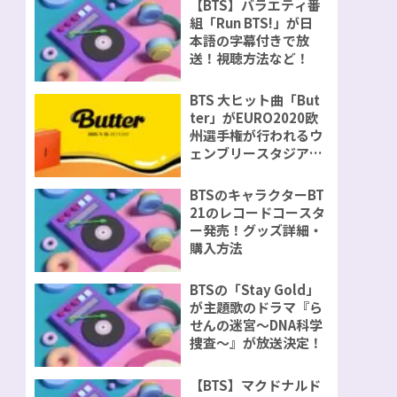
【BTS】バラエティ番
組「Run BTS!」が日
本語の字幕付きで放
送！視聴方法など！
BTS 大ヒット曲「But
ter」がEURO2020欧
州選手権が行われるウ
ェンブリースタジアム
で演奏が決定！
BTSのキャラクターBT
21のレコードコースタ
ー発売！グッズ詳細・
購入方法
BTSの「Stay Gold」
が主題歌のドラマ『ら
せんの迷宮～DNA科学
捜査～』が放送決定！
【BTS】マクドナルド