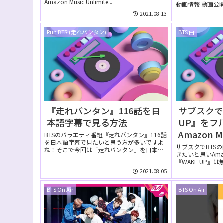
Amazon Music Unlimite...
動画情報 動画公開日 
2021.08.13
Run BTS!(走れバンタン)
BTS 曲
『走れバンタン』116話を日
サブスクで
本語字幕で見る方法
UP』をフ
Amazon M
BTSのバラエティ番組『走れバンタン』116話
を日本語字幕で見たいと思う方が多いですよ
は無料で
サブスクでBTSの
ね！そこで今回は『走れバンタン』を日本語
きたいと思いAmazon
字幕で見る方法...
『WAKE UP』は
2021.08.05
BTS On Air
BTS On Air