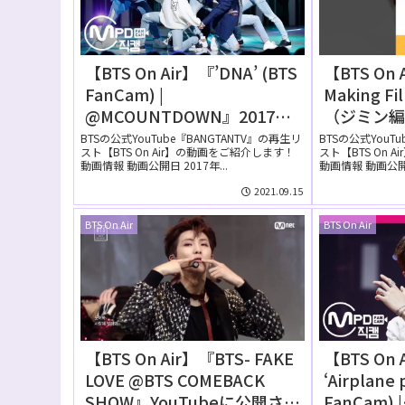
【BTS On Air】『’DNA’ (BTS
【BTS On A
FanCam) |
Making F
@MCOUNTDOWN』2017年9
（ジミン編）
月28日YouTubeに公開され
開された
BTSの公式YouTube『BANGTANTV』の再生リ
BTSの公式YouT
スト【BTS On Air】の動画をご紹介します！
スト【BTS On 
た【動画】
動画情報 動画公開日 2017年...
動画情報 動画公開日 
2021.09.15
BTS On Air
BTS On Air
【BTS On Air】『BTS- FAKE
【BTS On 
LOVE @BTS COMEBACK
‘Airplane 
SHOW』YouTubeに公開され
FanCam) |