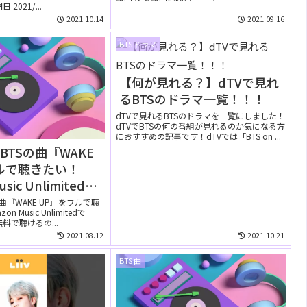
2021/...
2021.10.14
2021.09.16
BTS ドラマ
【何が見れる？】dTVで見れ
るBTSのドラマ一覧！！！
dTVで見れるBTSのドラマを一覧にしました！
dTVでBTSの何の番組が見れるのか気になる方
におすすめの記事です！dTVでは「BTS on ...
BTSの曲『WAKE
ルで聴きたい！
usic Unlimitedで
聴ける？
曲『WAKE UP』をフルで聴
 Music Unlimitedで
無料で聴けるの...
2021.08.12
2021.10.21
BTS 曲