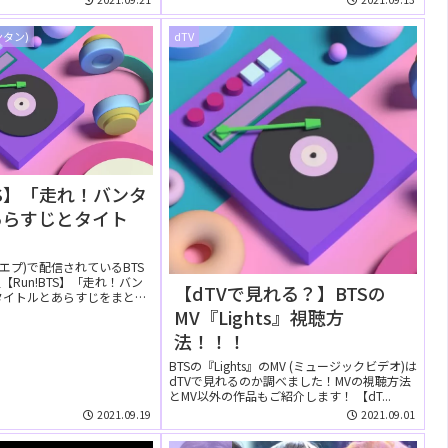
ンタン)
dTV
TS】「走れ！バンタ
あらすじとタイト
ブイエプ)で配信されているBTS
Run!BTS】「走れ！バン
【dTVで見れる？】BTSの
タイトルとあらすじをまとめ
MV『Lights』視聴方
法！！！
BTSの『Lights』のMV (ミュージックビデオ)は
dTVで見れるのか調べました！MVの視聴方法
とMV以外の作品もご紹介します！ 【dT...
2021.09.19
2021.09.01