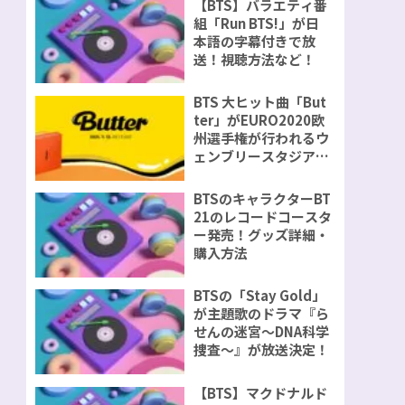
【BTS】バラエティ番
組「Run BTS!」が日
本語の字幕付きで放
送！視聴方法など！
BTS 大ヒット曲「But
ter」がEURO2020欧
州選手権が行われるウ
ェンブリースタジアム
で演奏が決定！
BTSのキャラクターBT
21のレコードコースタ
ー発売！グッズ詳細・
購入方法
BTSの「Stay Gold」
が主題歌のドラマ『ら
せんの迷宮～DNA科学
捜査～』が放送決定！
【BTS】マクドナルド