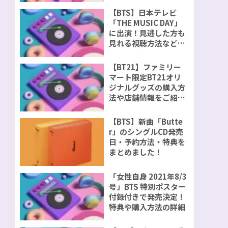
【BTS】日本テレビ
「THE MUSIC DAY」
に出演！見逃した方も
見れる視聴方法などを
ご紹介！
【BT21】ファミリー
マート限定BT21オリ
ジナルグッズの購入方
法や店舗情報をご紹
介！
【BTS】新曲「Butte
r」のシングルCD発売
日・予約方法・特典を
まとめました！
「女性自身 2021年8/3
号」BTS 特別ポスター
付録付きで発売決定！
特典や購入方法の詳細