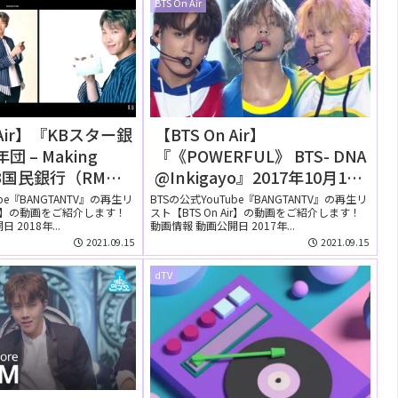
BTS On Air
 Air】『KBスター銀
【BTS On Air】
Making
『《POWERFUL》 BTS- DNA
 KB国民銀行（RM
@Inkigayo』2017年10月1日
8年4月9日
YouTubeに公開された【動
ube『BANGTANTV』の再生リ
BTSの公式YouTube『BANGTANTV』の再生リ
Air】の動画をご紹介します！
スト【BTS On Air】の動画をご紹介します！
eに公開された【動
画】
2018年...
動画情報 動画公開日 2017年...
2021.09.15
2021.09.15
dTV