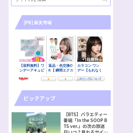
[PR] 楽天市場
ピックアップ
【BTS】バラエティー
番組「In the SOOP B
TS ver.」の次の放送
日いつ？見れるサイト