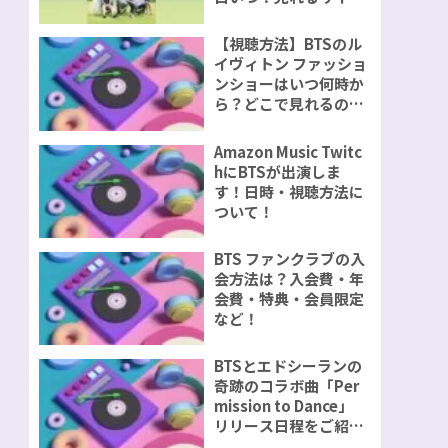
視聴方法をご紹介！
【視聴方法】BTSのル
イヴィトン ファッショ
ンショーはいつ何時か
ら？どこで見れるの？
無料で見れるのか？
Amazon Music Twitc
hにBTSが出演しま
す！日時・視聴方法に
ついて！
BTS ファンクラブの入
会方法は？入会費・年
会費・特典・会員限定
など！
BTSとエドシーランの
奇跡のコラボ曲「Per
mission to Dance」
リリース日程をご紹
介！