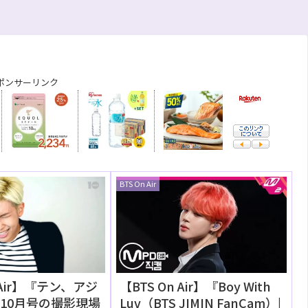
ポンサーリンク
BTS On Air
n Air】『テン、アジ
【BTS On Air】『Boy With
10月号の撮影現場
Luv（BTS JIMIN FanCam）|