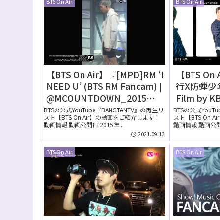
BTS On Air
BTS On Air
【BTS On Air】『[MPD]RM ‘I
【BTS On
NEED U’ (BTS RM Fancam) |
行X防弾少年団 – 
@MCOUNTDOWN_2015年4
Film by
月30日』YouTubeに公開さ
編）』201
BTSの公式YouTube『BANGTANTV』の再生リ
BTSの公式YouT
スト【BTS On Air】の動画をご紹介します！
スト【BTS On 
れた【動画】
YouTub
動画情報 動画公開日 2015年...
動画情報 動画公開日 
画】
2021.09.13
BTS On Air
BTS On Air