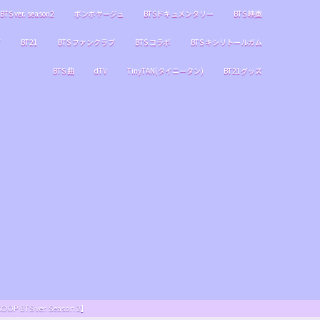
BTS ver. season2
ボンボヤージュ
BTSドキュメンタリー
BTS 映画
ブ
BT21
BTS ファンクラブ
BTS コラボ
BTS キシリトールガム
BTS 曲
dTV
TinyTAN(タイニータン)
BT21グッズ
S ver. Season 2】