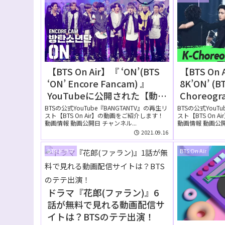
【BTS On Air】『 ‘ON’(BTS
【BTS On 
‘ON’ Encore Fancam) 』
8K’ON’ (B
YouTubeに公開された【動
Choreogra
画】
@MusicBa
BTSの公式YouTube『BANGTANTV』の再生リ
BTSの公式YouT
スト【BTS On Air】の動画をご紹介します！
スト【BTS On 
YouTub
動画情報 動画公開日 チャンネル...
動画情報 動画公開日 
画】
2021.09.16
BTS ドラマ
BTS On Air
ドラマ『花郎(ファラン)』6
話が無料で見れる動画配信サ
イトは？BTSのテテ出演！