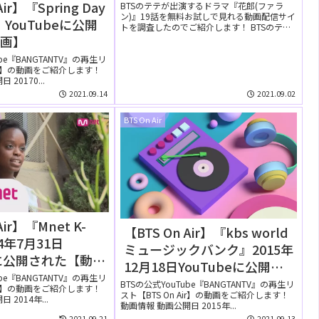
Air】『Spring Day
BTSのテテが出演するドラマ『花郎(ファラ
ン)』19話を無料お試しで見れる動画配信サイ
4K』YouTubeに公開
トを調査したのでご紹介します！ BTSのテテ
が出演する...
動画】
ube『BANGTANTV』の再生リ
Air】の動画をご紹介します！
20170...
2021.09.14
2021.09.02
BTS On Air
Air】『Mnet K-
【BTS On Air】『kbs world
4年7月31日
ミュージックバンク』2015年
eに公開された【動
12月18日YouTubeに公開さ
ube『BANGTANTV』の再生リ
れた【動画】
BTSの公式YouTube『BANGTANTV』の再生リ
Air】の動画をご紹介します！
スト【BTS On Air】の動画をご紹介します！
2014年...
動画情報 動画公開日 2015年...
2021.09.21
2021.09.13