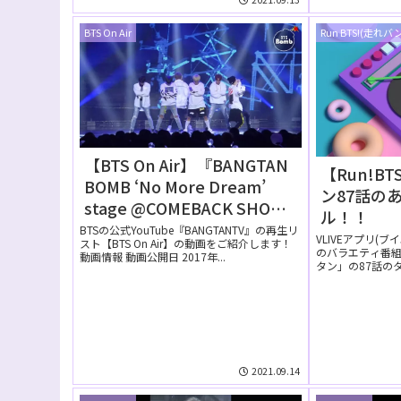
BTS On Air
Run BTS!(走れバ
【BTS On Air】『BANGTAN
【Run!B
BOMB ‘No More Dream’
ン87話の
stage @COMEBACK SHOW
ル！！
‘BTS DNA’ – BTS』2017年9
BTSの公式YouTube『BANGTANTV』の再生リ
VLIVEアプリ(
スト【BTS On Air】の動画をご紹介します！
月23日YouTubeに公開され
のバラエティ番組【
動画情報 動画公開日 2017年...
タン」の87話の
た【動画】
て...
2021.09.14