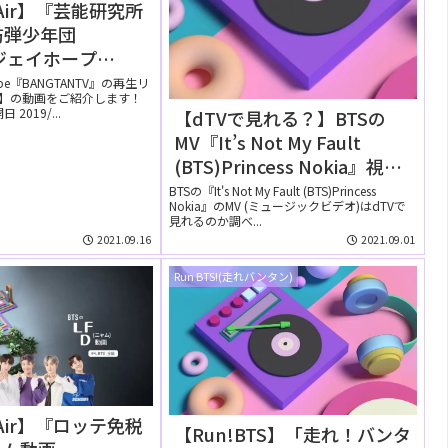
n Air】『芸能研究所
防弾少年団
usジェイホープ
d @ショー！音楽中心
ube『BANGTANTV』の再生リ
Air】の動画をご紹介します！
s BTS J-HOPE』
2019/...
【dTVで見れる？】BTSの
eに公開された【動
MV『It’s Not My Fault
(BTS)Princess Nokia』視聴
方法！！！
BTSの『It's Not My Fault (BTS)Princess
Nokia』のMV (ミュージックビデオ)はdTVで
見れるのか調べ...
2021.09.16
2021.09.01
Run BTS!(走れバンタン)
n Air】『ロッテ免税
【Run!BTS】「走れ！バンタ