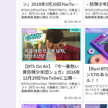
ン』2018年3月20日YouTube
– 防弾少
に公開された【動画】
ー』2014年
BTSの公式YouTube『BANGTANTV』の再生リ
BTSの公式YouT
スト【BTS On Air】の動画をご紹介します！
スト【BTS On 
に公開さ
動画情報 動画公開日 2018年...
動画情報 動画公開日 
2021.09.15
BTS On Air
Run BTS!(走れバ
【BTS On Air】『今一番熱い
【Run!B
男防弾少年団シュガ』2016年
ン57のあ
12月29日YouTubeに公開さ
ル！！
れた【動画】
BTSの公式YouTube『BANGTANTV』の再生リ
VLIVEアプリ(
スト【BTS On Air】の動画をご紹介します！
のバラエティ番組【
動画情報 動画公開日 2016年...
タン」の57話の
て...
2021.09.14
BTS On Air
BTS On Air