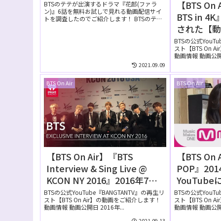
【BTS On 
BTSのテテが出演するドラマ『花郎(ファラ
ン)』6話を無料お試しで見れる動画配信サイ
BTS in 
トを調査したのでご紹介します！ BTSのテテ
が出演するド...
された【
BTSの公式YouT
スト【BTS On 
動画情報 動画公開日 
2021.09.09
BTS On Air
BTS On Air
【BTS On Air】『BTS
【BTS On 
Interview & Sing Live @
POP』201
KCON NY 2016』2016年7月
YouTub
15日YouTubeに公開された
画】②
BTSの公式YouTube『BANGTANTV』の再生リ
BTSの公式YouT
スト【BTS On Air】の動画をご紹介します！
スト【BTS On 
【動画】
動画情報 動画公開日 2016年...
動画情報 動画公開日 
2021.09.13