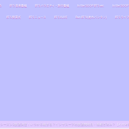
S
BTS 音楽番組
BTS バラエティ・旅行番組
In the SOOP BTS ver.
In the SOOP 
BTS 授賞式
BTS ニュース
BTS VLIVE
Run BTS!(走れバンタン)
BTS ライ
S ver.』シーズン2放送決定！いつから始まる？インザスープの放送開始日・視聴方法は？【In the SOOP BT