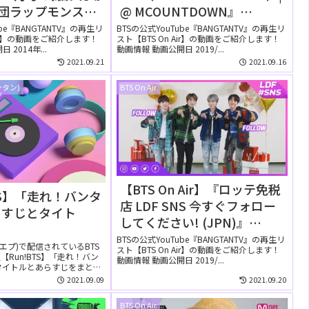
年団ラップモンスタ
@ MCOUNTDOWN』
10月1日YouTube
YouTubeに公開された【動
ube『BANGTANTV』の再生リ
BTSの公式YouTube『BANGTANTV』の再生リ
Air】の動画をご紹介します！
スト【BTS On Air】の動画をご紹介します！
れた【動画】⑧
画】
2014年...
動画情報 動画公開日 2019/...
2021.09.21
2021.09.16
ンタン)
BTS On Air
【BTS On Air】『ロッテ免税
TS】「走れ！バンタ
店 LDF SNS 今すぐフォロー
らすじとタイト
してください! (JPN)』
YouTubeに公開された【動
BTSの公式YouTube『BANGTANTV』の再生リ
ブイエプ)で配信されているBTS
スト【BTS On Air】の動画をご紹介します！
画】
Run!BTS】「走れ！バン
動画情報 動画公開日 2019/...
タイトルとあらすじをまとめ
2021.09.09
2021.09.20
BTS On Air