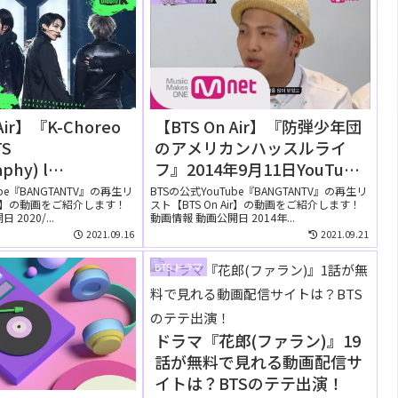
Air】『K-Choreo
【BTS On Air】『防弾少年団
TS
のアメリカンハッスルライ
phy) l
フ』2014年9月11日YouTube
nk 200306』
に公開された【動画】②
ube『BANGTANTV』の再生リ
BTSの公式YouTube『BANGTANTV』の再生リ
Air】の動画をご紹介します！
スト【BTS On Air】の動画をご紹介します！
eに公開された【動
2020/...
動画情報 動画公開日 2014年...
2021.09.16
2021.09.21
BTS ドラマ
ドラマ『花郎(ファラン)』19
話が無料で見れる動画配信サ
イトは？BTSのテテ出演！