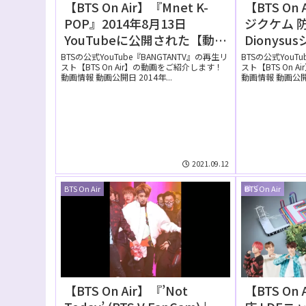
【BTS On Air】『Mnet K-
【BTS O
POP』2014年8月13日
ジクケム 
YouTubeに公開された【動
Dionys
画】
Focuse
BTSの公式YouTube『BANGTANTV』の再生リ
BTSの公式YouT
スト【BTS On Air】の動画をご紹介します！
スト【BTS On 
_Dionysu
動画情報 動画公開日 2014年...
動画情報 動画公開日 
YouTub
画】
2021.09.12
BTS On Air
BTS On Air
【BTS On Air】『’Not
【BTS O