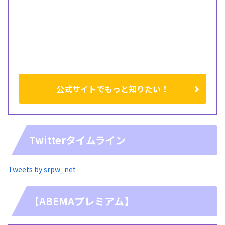
公式サイトでもっと知りたい！
Twitterタイムライン
Tweets by srpw_net
【ABEMAプレミアム】