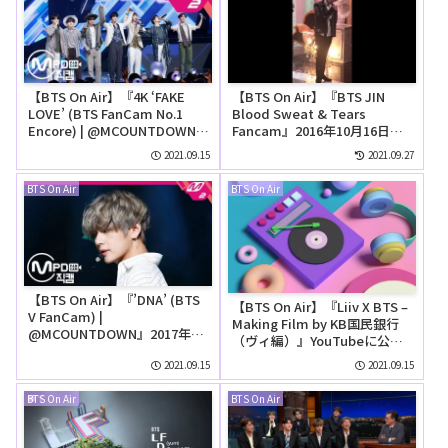
【BTS On Air】『4K ‘FAKE
【BTS On Air】『BTS JIN
LOVE’ (BTS FanCam No.1
Blood Sweat & Tears
Encore) | @MCOUNTDOWN』
Fancam』2016年10月16日
YouTubeに公開された【動
YouTubeに公開された【動
2021.09.15
2021.09.27
画】
画】
BTS On Air
BTS On Air
【BTS On Air】『’DNA’ (BTS
【BTS On Air】『Liiv X BTS –
V FanCam) |
Making Film by KB国民銀行
@MCOUNTDOWN』2017年9
（ヴィ編）』YouTubeに公開
月28日YouTubeに公開された
された【動画】
【動画】
2021.09.15
2021.09.15
BTS On Air
BTS On Air