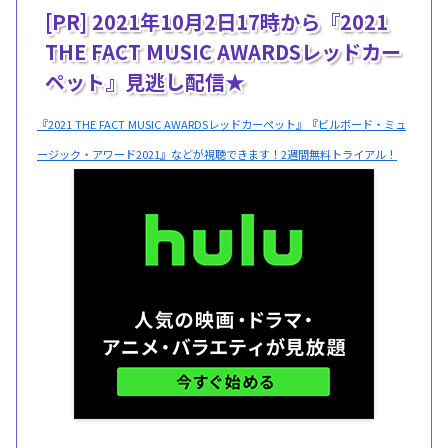
[PR] 2021年10月2日17時から『2021
THE FACT MUSIC AWARDSレッドカー
ペット』見逃し配信★
『2021 THE FACT MUSIC AWARDSレッドカーペット』『ビルボード・ミュ
ージック・アワード2021』などが視聴できます！2週間無料トライアル！