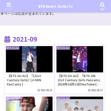
『In the SOOP BTS ver.』シーズン2放送決定！いつから始まる？インザスープの放送開始日・視聴
BTS heart JSJNJTJ
方法は？【In the SOOP BTS ver. Season 2】
メニュー
検索
本ページは広告が含まれています。
2021-09
BTS On Air
BTS On Air
【BTS On Air】『(21st
【BTS On Air】『BTS JIN
Century Girls)’ (JI MIN
21st Century Girls Fancam』
FanCam) |
2016年10月13日YouTubeに公
@MCOUNTDOWN』2016年10
開された【動画】
2021.09.14
2021.09.13
月27日YouTubeに公開された
【動画】
BTS On Air
BTS On Air