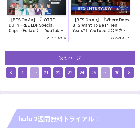
【BTS On Air】『LOTTE
【BTS On Air】『Where Does
DUTY FREE LDF Special
BTS Want To Be In Ten
Clips（Full.ver）』YouTube
Years?』YouTubeに公開され
に公開された【動画】
た【動画】
2021.09.16
2021.09.16
次のページ
前
次
1
…
21
22
23
24
25
…
30
へ
へ
hulu 2週間無料トライアル！