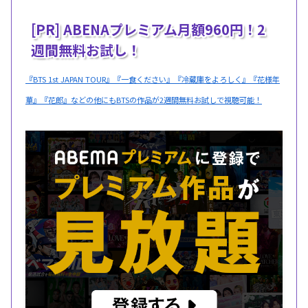
[PR] ABENAプレミアム月額960円！2
週間無料お試し！
『BTS 1st JAPAN TOUR』『一食ください』『冷蔵庫をよろしく』『花様年
華』『花郎』などの他にもBTSの作品が2週間無料お試しで視聴可能！