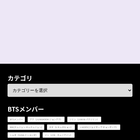
カテゴリ
BTSメンバー
BTSメンバー
グク（JUNGKOOK-ジョングク）
ジミン（JIMIN-パクジミン）
RM(ナムジュン-キムナムジュン)
テテ（V-キムテヒョン）
J-HOPE(ジェイホープ-チョンホソク）
シュガ（SUGA-ミンユンギ）
ジン（JIN - キムソクジン）