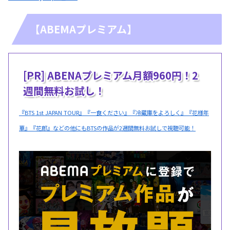
【ABEMAプレミアム】
[PR] ABENAプレミアム月額960円！2
週間無料お試し！
『BTS 1st JAPAN TOUR』『一食ください』『冷蔵庫をよろしく』『花様年
華』『花郎』などの他にもBTSの作品が2週間無料お試しで視聴可能！