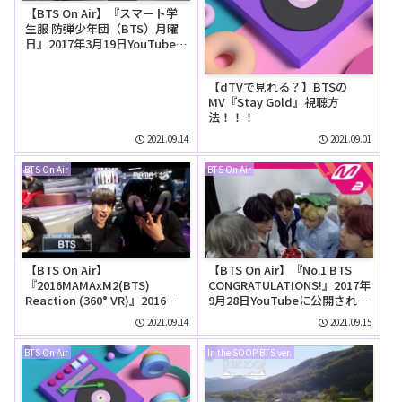
【BTS On Air】『スマート学
生服 防弾少年団（BTS）月曜
日』2017年3月19日YouTubeに
公開された【動画】
【dTVで見れる？】BTSの
MV『Stay Gold』視聴方
法！！！
2021.09.14
2021.09.01
BTS On Air
BTS On Air
【BTS On Air】
【BTS On Air】『No.1 BTS
『2016MAMAxM2(BTS)
CONGRATULATIONS!』2017年
Reaction (360° VR)』2016年
9月28日YouTubeに公開された
12月10日YouTubeに公開され
【動画】
2021.09.14
2021.09.15
た【動画】
BTS On Air
In the SOOP BTS ver.