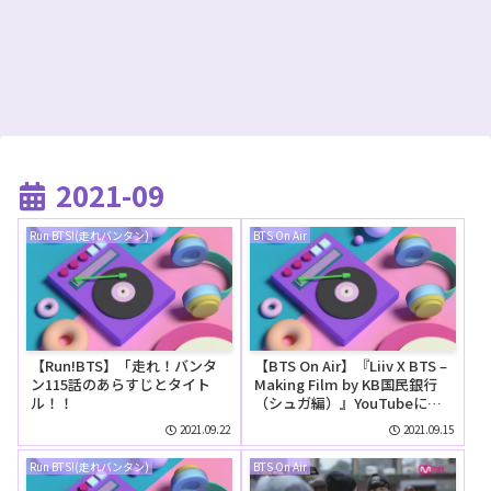
2021-09
Run BTS!(走れバンタン)
BTS On Air
【Run!BTS】「走れ！バンタ
【BTS On Air】『Liiv X BTS –
ン115話のあらすじとタイト
Making Film by KB国民銀行
ル！！
（シュガ編）』YouTubeに公
開された【動画】
2021.09.22
2021.09.15
Run BTS!(走れバンタン)
BTS On Air