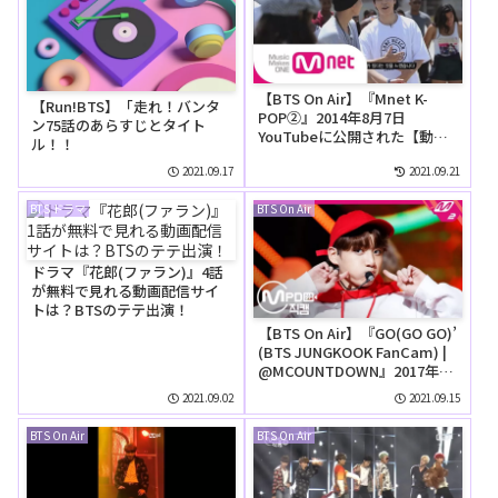
【BTS On Air】『Mnet K-
【Run!BTS】「走れ！バンタ
POP②』2014年8月7日
ン75話のあらすじとタイト
YouTubeに公開された【動
ル！！
画】
2021.09.17
2021.09.21
BTS ドラマ
BTS On Air
ドラマ『花郎(ファラン)』4話
が無料で見れる動画配信サイ
トは？BTSのテテ出演！
【BTS On Air】『GO(GO GO)’
(BTS JUNGKOOK FanCam) |
@MCOUNTDOWN』2017年9
月28日YouTubeに公開された
2021.09.02
2021.09.15
【動画】
BTS On Air
BTS On Air