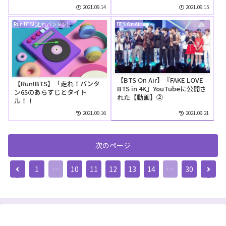
編）』2018年4月9日YouTube
2021.09.14
2021.09.15
に公開された【動画】
Run BTS!(走れバンタン)
BTS On Air
【BTS On Air】『FAKE LOVE
【Run!BTS】「走れ！バンタ
BTS in 4K』YouTubeに公開さ
ン65のあらすじとタイト
れた【動画】②
ル！！
2021.09.16
2021.09.21
次のページ
前
次
1
…
10
11
12
13
14
…
30
へ
へ