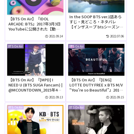
In the SOOP BTS ver.1話あら
【BTS On Air】『IDOL
すじ・見どころ・ネタバレ
ARCADE: BTS』2017年3月3日
【インザスープ btsシーズン
YouTubeに公開された【動
1】
画】
2021.09.14
2022.07.06
BTS On Air
BTS On Air
【BTS On Air】『[MPD] I
【BTS On Air】『[ENG]
NEED U (BTS SUGA Fancam) |
LOTTE DUTY FREE x BTS M/V
@MCOUNTDOWN_2015年4月
“You’re so Beautiful”』2018
30日』YouTubeに公開された
年4月10日YouTubeに公開され
2021.09.13
2021.09.15
【動画】
た【動画】
BTS On Air
BTS On Air