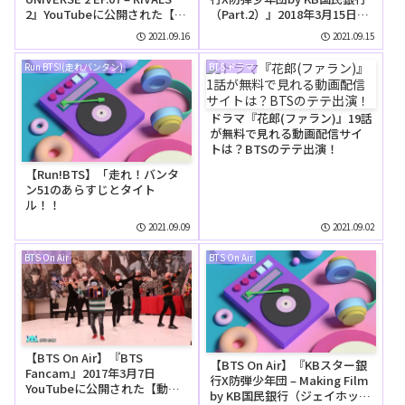
2』YouTubeに公開された【動
（Part.2）』2018年3月15日
画】
YouTubeに公開された【動
2021.09.16
2021.09.15
画】
Run BTS!(走れバンタン)
BTS ドラマ
ドラマ『花郎(ファラン)』19話
が無料で見れる動画配信サイ
トは？BTSのテテ出演！
【Run!BTS】「走れ！バンタ
ン51のあらすじとタイト
ル！！
2021.09.09
2021.09.02
BTS On Air
BTS On Air
【BTS On Air】『BTS
【BTS On Air】『KBスター銀
Fancam』2017年3月7日
行X防弾少年団 – Making Film
YouTubeに公開された【動
by KB国民銀行（ジェイホップ
画】