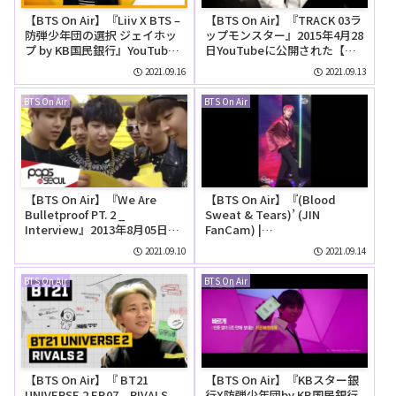
【BTS On Air】『Liiv X BTS –
【BTS On Air】『TRACK 03ラ
防弾少年団の選択 ジェイホッ
ップモンスター』2015年4月28
プ by KB国民銀行』YouTube
日YouTubeに公開された【動
に公開された【動画】
画】
2021.09.16
2021.09.13
BTS On Air
BTS On Air
【BTS On Air】『We Are
【BTS On Air】『(Blood
Bulletproof PT. 2 _
Sweat & Tears)’ (JIN
Interview』2013年8月05日に
FanCam) |
公開された【動画】
@MCOUNTDOWN』2016年10
2021.09.10
2021.09.14
月20日YouTubeに公開された
【動画】
BTS On Air
BTS On Air
【BTS On Air】『 BT21
【BTS On Air】『KBスター銀
UNIVERSE 2 EP.07 – RIVALS
行X防弾少年団by KB国民銀行