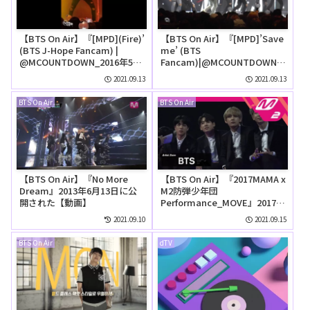
【BTS On Air】『[MPD](Fire)’
【BTS On Air】『[MPD]’Save
(BTS J-Hope Fancam) |
me’ (BTS
@MCOUNTDOWN_2016年5月
Fancam)|@MCOUNTDOWN_
12日』YouTubeに公開された
2016年5月12日』YouTubeに公
2021.09.13
2021.09.13
【動画】
開された【動画】
BTS On Air
BTS On Air
【BTS On Air】『No More
【BTS On Air】『2017MAMA x
Dream』2013年6月13日に公
M2防弾少年団
開された【動画】
Performance_MOVE』2017年
12月2日YouTubeに公開された
2021.09.10
2021.09.15
【動画】
BTS On Air
dTV