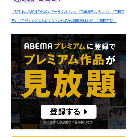
『BTS 1st JAPAN TOUR』『一食ください』『冷蔵庫をよろしく』『花様年
華』『花郎』などの他にもBTSの作品が2週間無料お試しで視聴可能！