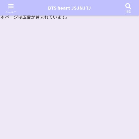
『In the SOOP BTS ver.』シーズン2放送決定！いつから始まる？インザスープの放送開始日・視聴
BTS heart JSJNJTJ
方法は？【In the SOOP BTS ver. Season 2】
メニュー
検索
本ページは広告が含まれています。