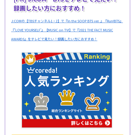
録画したい方におすすめ！
J:COMの【TBSチャンネル1・2】で『In the SOOP BTS ver. 』『Run!BTS』
『'LOVE YOURSELF'』【MUSIC on TV!】で『2021 THE FACT MUSIC
AWARDS』をテレビで見たい！録画したい方におすすめ！