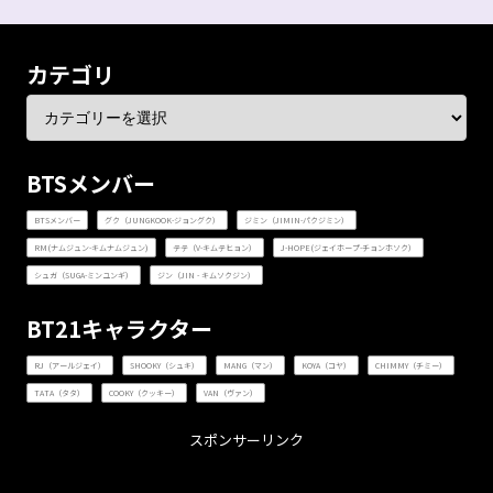
カテゴリ
BTSメンバー
BTSメンバー
グク（JUNGKOOK-ジョングク）
ジミン（JIMIN-パクジミン）
RM(ナムジュン-キムナムジュン)
テテ（V-キムテヒョン）
J-HOPE(ジェイホープ-チョンホソク）
シュガ（SUGA-ミンユンギ）
ジン（JIN - キムソクジン）
BT21キャラクター
RJ（アールジェイ）
SHOOKY（シュキ）
MANG（マン）
KOYA（コヤ）
CHIMMY（チミー）
TATA（タタ）
COOKY（クッキー）
VAN（ヴァン）
スポンサーリンク